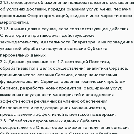
2.1.2. оповещения об изменении пользовательского соглашения
об условиях доставки, порядка оказания услуг, меню, перечня
проводимых Оператором акций, скидок и иных маркетинговых
мероприятий.
2.1.3. в иных целях в случае, если соответствующие действия
Оператора не противоречат действующему
законодательству, деятельности Оператора, и на проведение
указанной обработки получено согласие Субъекта
персональных данных.
2.2. Данные, указанные в п. 1.7. настоящей Политики,
обрабатываются в целях осуществления аналитики Сервиса,
принципов использования Сервиса, совершенствования
функционирования Сервиса, решения технических проблем
Сервиса, разработки новых продуктов, расширения услуг,
выявления популярности мероприятий и определения
эффективности рекламных кампаний; обеспечения
безопасности и предотвращения мошенничества,
предоставления эффективной клиентской поддержки.
2.3. Обработка персональных данных Субъекта
осуществляется Оператором с момента получения согласия