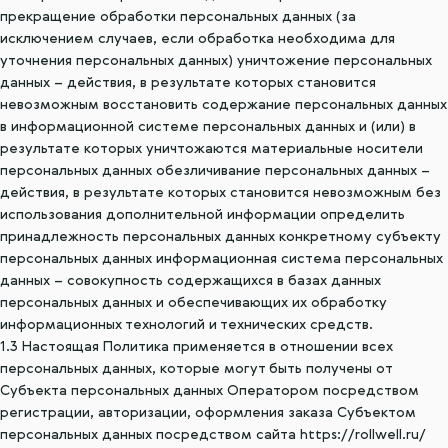
прекращение обработки персональных данных (за
исключением случаев, если обработка необходима для
уточнения персональных данных) уничтожение персональных
данных – действия, в результате которых становится
невозможным восстановить содержание персональных данных
в информационной системе персональных данных и (или) в
результате которых уничтожаются материальные носители
персональных данных обезличивание персональных данных –
действия, в результате которых становится невозможным без
использования дополнительной информации определить
принадлежность персональных данных конкретному субъекту
персональных данных информационная система персональных
данных – совокупность содержащихся в базах данных
персональных данных и обеспечивающих их обработку
информационных технологий и технических средств.
1.3 Настоящая Политика применяется в отношении всех
персональных данных, которые могут быть получены от
Субъекта персональных данных Оператором посредством
регистрации, авторизации, оформления заказа Субъектом
персональных данных посредством сайта https://rollwell.ru/