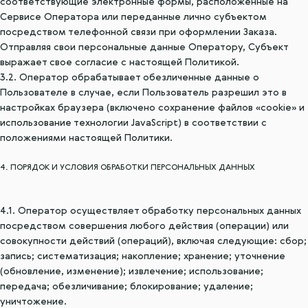
соответствующие электронные формы, расположенные на
Сервисе Оператора или переданные лично субъектом
посредством телефонной связи при оформлении Заказа.
Отправляя свои персональные данные Оператору, Субъект
выражает свое согласие с настоящей Политикой.
3.2. Оператор обрабатывает обезличенные данные о
Пользователе в случае, если Пользователь разрешил это в
настройках браузера (включено сохранение файлов «cookie» и
использование технологии JavaScript) в соответствии с
положениями настоящей Политики.
4. ПОРЯДОК И УСЛОВИЯ ОБРАБОТКИ ПЕРСОНАЛЬНЫХ ДАННЫХ
4.1. Оператор осуществляет обработку персональных данных
посредством совершения любого действия (операции) или
совокупности действий (операций), включая следующие: сбор;
запись; систематизация; накопление; хранение; уточнение
(обновление, изменение); извлечение; использование;
передача; обезличивание; блокирование; удаление;
уничтожение.