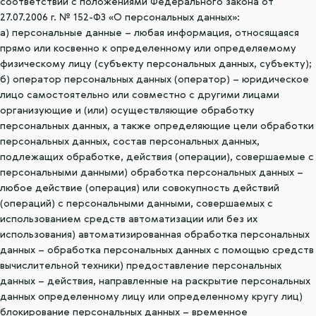
соответствии с положениями Федерального закона от
27.07.2006 г. № 152-ФЗ «О персональных данных»:
а) персональные данные – любая информация, относящаяся
прямо или косвенно к определенному или определяемому
физическому лицу (субъекту персональных данных, субъекту);
б) оператор персональных данных (оператор) – юридическое
лицо самостоятельно или совместно с другими лицами
организующие и (или) осуществляющие обработку
персональных данных, а также определяющие цели обработки
персональных данных, состав персональных данных,
подлежащих обработке, действия (операции), совершаемые с
персональными данными) обработка персональных данных –
любое действие (операция) или совокупность действий
(операций) с персональными данными, совершаемых с
использованием средств автоматизации или без их
использования) автоматизированная обработка персональных
данных – обработка персональных данных с помощью средств
вычислительной техники) предоставление персональных
данных – действия, направленные на раскрытие персональных
данных определенному лицу или определенному кругу лиц)
блокирование персональных данных – временное