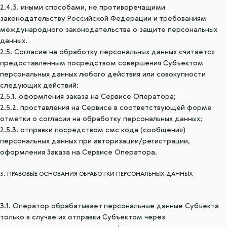
2.4.3. иными способами, не противоречащими
законодательству Российской Федерации и требованиям
международного законодательства о защите персональных
данных.
2.5. Согласие на обработку персональных данных считается
предоставленным посредством совершения Субъектом
персональных данных любого действия или совокупности
следующих действий:
2.5.1. оформления заказа на Сервисе Оператора;
2.5.2. проставления на Сервисе в соответствующей форме
отметки о согласии на обработку персональных данных;
2.5.3. отправки посредством смс кода (сообщения)
персональных данных при авторизации/регистрации,
оформления Заказа на Сервисе Оператора.
3. ПРАВОВЫЕ ОСНОВАНИЯ ОБРАБОТКИ ПЕРСОНАЛЬНЫХ ДАННЫХ
3.1. Оператор обрабатывает персональные данные Субъекта
только в случае их отправки Субъектом через