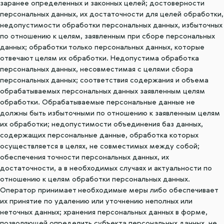
заранее определенных и законных целей; достоверности
персональных данных, их достаточности для целей обработки,
недопустимости обработки персональных данных, избыточных
по отношению к целям, заявленным при сборе персональных
данных; обработки только персональных данных, которые
отвечают целям их обработки. Недопустима обработка
персональных данных, несовместимая с целями сбора
персональных данных; соответствия содержания и объема
обрабатываемых персональных данных заявленным целям
обработки. Обрабатываемые персональные данные не
должны быть избыточными по отношению к заявленным целям
их обработки; недопустимости объединения баз данных,
содержащих персональные данные, обработка которых
осуществляется в целях, не совместимых между собой;
обеспечения точности персональных данных, их
достаточности, а в необходимых случаях и актуальности по
отношению к целям обработки персональных данных.
Оператор принимает необходимые меры либо обеспечивает
их принятие по удалению или уточнению неполных или
неточных данных; хранения персональных данных в форме,
позволяющей определить субъекта персональных данных, не