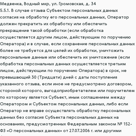
Медвенка, Водный мкр, ул. Громовская, д. 34
5.5.1. В случае отзыва Субъектом персональных данных
согласия на обработку его персональных данных, Оператор
должен прекратить их обработку или обеспечить
прекращение такой обработки (если обработка
осуществляется другим лицом, действующим по поручению
Оператора) и в случае, если сохранение персональных данных
более не требуется для целей их обработки, уничтожить
персональные данные или обеспечить их уничтожение (если
обработка персональных данных осуществляется третьим
лицом, действующим по поручению Оператора) в срок, не
превышающий 30 (Тридцати) дней с даты поступления
указанного отзыва, если иное не предусмотрено договором,
стороной которого, выгодоприобретателем или поручителем
по которому является Субъект, иным соглашением между
Оператором и Субъектом персональных данных, либо если
Оператор не вправе осуществлять обработку персональных
данных без согласия Субъекта персональных данных на
основаниях, предусмотренных Федеральным законом № 152-
ФЗ «О персональных данных» от 27.07.2006 г. или другими