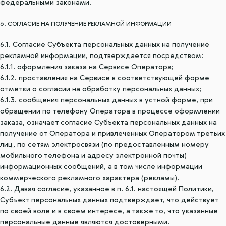
федеральными законами.
6. СОГЛАСИЕ НА ПОЛУЧЕНИЕ РЕКЛАМНОЙ ИНФОРМАЦИИ
6.1. Согласие Субъекта персональных данных на получение
рекламной информации, подтверждается посредством:
6.1.1. оформления заказа на Сервисе Оператора;
6.1.2. проставления на Сервисе в соответствующей форме
отметки о согласии на обработку персональных данных;
6.1.3. сообщения персональных данных в устной форме, при
обращении по телефону Оператора в процессе оформлении
заказа, означает согласие Субъекта персональных данных на
получение от Оператора и привлеченных Оператором третьих
лиц, по сетям электросвязи (по предоставленным номеру
мобильного телефона и адресу электронной почты)
информационных сообщений, а в том числе информации
коммерческого рекламного характера (рекламы).
6.2. Давая согласие, указанное в п. 6.1. настоящей Политики,
Субъект персональных данных подтверждает, что действует
по своей воле и в своем интересе, а также то, что указанные
персональные данные являются достоверными.