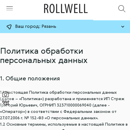
Ваш город:
Рязань
Политика обработки
персональных данных
1. Общие положения
1.1 Настоящая Политика обработки персональных данных
(далее – «Политика») разработана и применяется ИП Стреж
Григорий Юрьевич, ОГРНИП 323710000069040 (далее -
«Оператор») в соответствии с Федеральным законом от
27.07.2006 г. № 152-ФЗ «О персональных данных».
1.2 Основные термины, используемые в настоящей Политике в