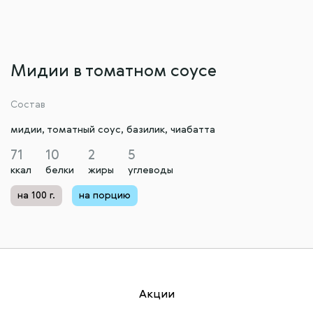
Мидии в томатном соусе
Состав
мидии, томатный соус, базилик, чиабатта
71
10
2
5
ккал
белки
жиры
углеводы
на 100 г.
на порцию
Акции