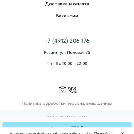
Доставка и оплата
Вакансии
+7 (4912) 206 176
Рязань, ул. Полевая 75
Пн - Вс 10:00 - 22:00
Политика обработки персональных данных
© ROLLWELL 2020 - 2026
₽
770
ИП Стреж Григорий Юрьевич
ИНН: 710303653808
В корзину
✕
Мы используем файлы cookie для работы сайта.
Подробнее
ОГРНИП: 323710000069040