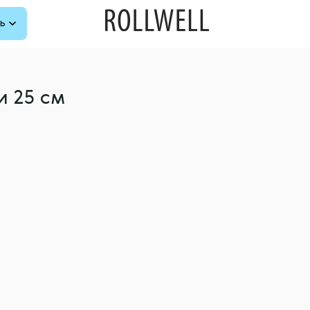
ь
и 25 см