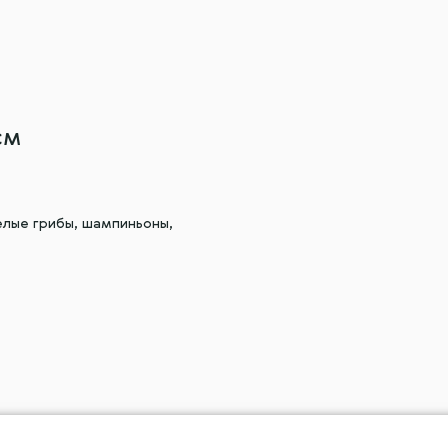
см
елые грибы, шампиньоны,