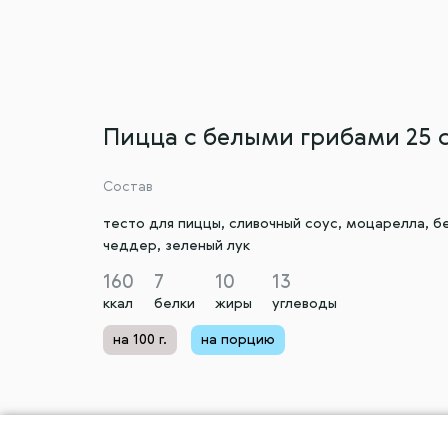
Пицца с белыми грибами 25 
Состав
тесто для пиццы, сливочный соус, моцарелла, б
чеддер, зеленый лук
160
7
10
13
ккал
белки
жиры
углеводы
на 100 г.
на порцию