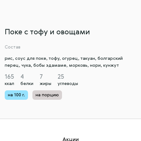
Поке с тофу и овощами
Состав
рис, соус для поке, тофу, огурец, такуан, болгарский
перец, чука, бобы эдамаме, морковь, нори, кунжут
165
4
7
25
ккал
белки
жиры
углеводы
на 100 г.
на порцию
Акции