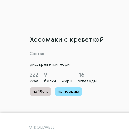
Хосомаки с креветкой
Состав
рис, креветки, нори
222
9
1
46
ккал
белки
жиры
углеводы
на 100 г.
на порцию
O ROLLWELL