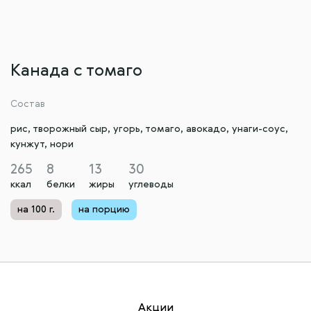
Канада с томаго
Состав
рис, творожный сыр, угорь, томаго, авокадо, унаги-соус,
кунжут, нори
265
8
13
30
ккал
белки
жиры
углеводы
на 100 г.
на порцию
Акции