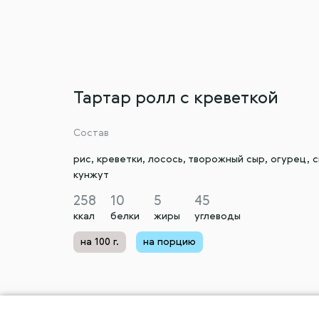
Тартар ролл с креветкой
Состав
рис, креветки, лосось, творожный сыр, огурец, 
кунжут
258
10
5
45
ккал
белки
жиры
углеводы
на 100 г.
на порцию