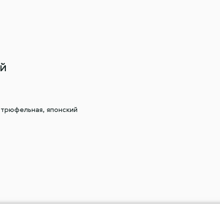
ой
а трюфельная, японский