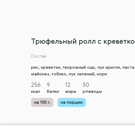
Трюфельный ролл с креветк
Состав
рис, креветки, творожный сыр, лук криспи, паст
майонез, тобико, лук зеленый, нори
256
9
12
30
ккал
белки
жиры
углеводы
на 100 г.
на порцию