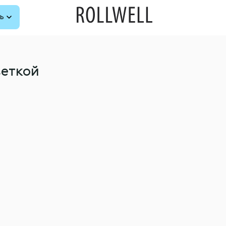
ь
веткой