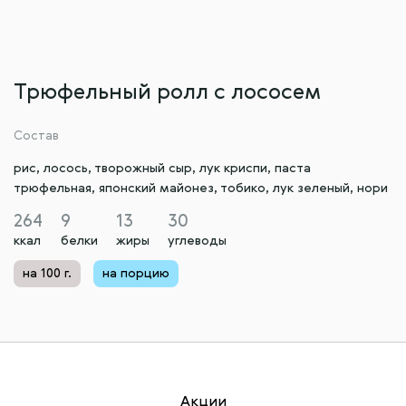
Трюфельный ролл с лососем
Состав
рис, лосось, творожный сыр, лук криспи, паста
трюфельная, японский майонез, тобико, лук зеленый, нори
264
9
13
30
ккал
белки
жиры
углеводы
на 100 г.
на порцию
Акции