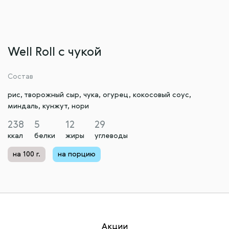
Well Roll с чукой
Состав
рис, творожный сыр, чука, огурец, кокосовый соус,
миндаль, кунжут, нори
238
5
12
29
ккал
белки
жиры
углеводы
на 100 г.
на порцию
Акции