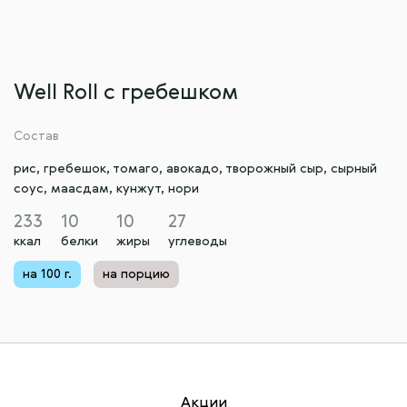
Well Roll с гребешком
Состав
рис, гребешок, томаго, авокадо, творожный сыр, сырный
соус, маасдам, кунжут, нори
233
10
10
27
ккал
белки
жиры
углеводы
на 100 г.
на порцию
Акции