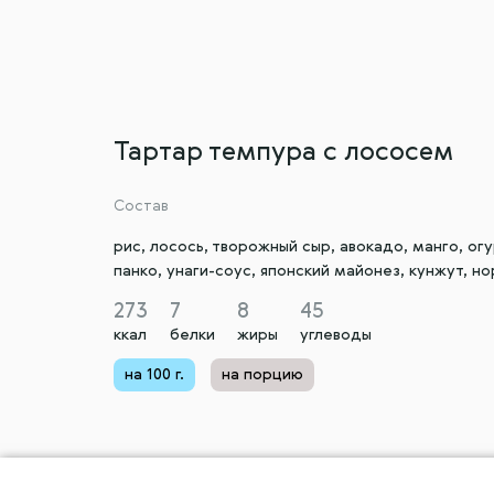
Тартар темпура с лососем
Состав
рис, лосось, творожный сыр, авокадо, манго, огу
панко, унаги-соус, японский майонез, кунжут, но
273
7
8
45
ккал
белки
жиры
углеводы
на 100 г.
на порцию