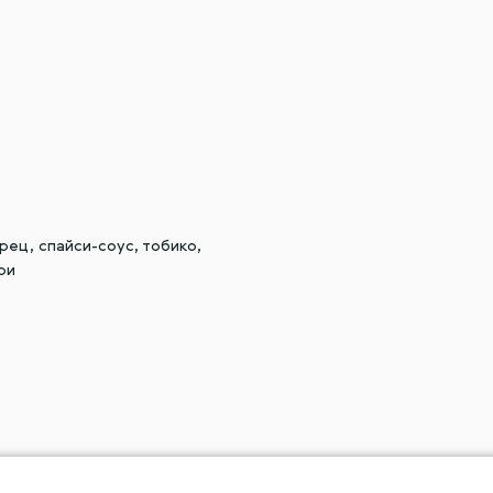
рец, спайси-соус, тобико,
ри