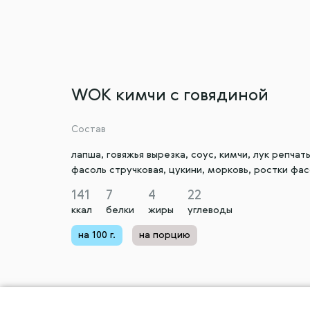
WOK кимчи с говядиной
Состав
лапша, говяжья вырезка, соус, кимчи, лук репчат
фасоль стручковая, цукини, морковь, ростки фас
141
7
4
22
ккал
белки
жиры
углеводы
на 100 г.
на порцию