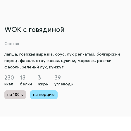
WOK с говядиной
Состав
лапша, говяжья вырезка, соус, лук репчатый, болгарский
перец, фасоль стручковая, цукини, морковь, ростки
фасоли, зеленый лук, кунжут
230
13
3
39
ккал
белки
жиры
углеводы
на 100 г.
на порцию